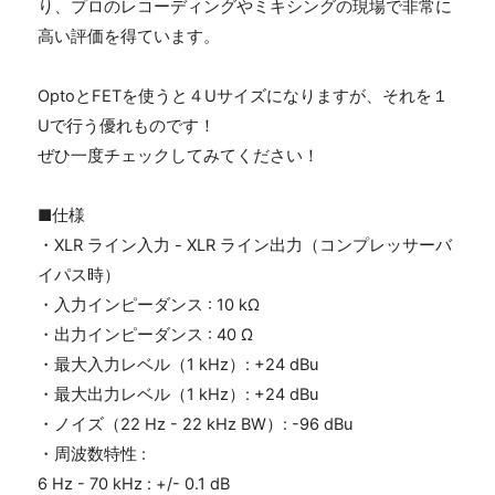
り、プロのレコーディングやミキシングの現場で非常に
高い評価を得ています。
Optoと
FET
を使うと４
U
サイズになりますが、それを１
U
で行う優れものです！
ぜひ一度チェックしてみてください！
■仕様
・
XLR
ライン入力
- XLR
ライン出力（コンプレッサーバ
イパス時）
・入力インピーダンス
: 10 k
Ω
・出力インピーダンス
: 40
Ω
・最大入力レベル（
1 kHz
）
: +24 dBu
・最大出力レベル（
1 kHz
）
: +24 dBu
・ノイズ（
22 Hz - 22 kHz BW
）
: -96 dBu
・周波数特性
:
6 Hz - 70 kHz : +/- 0.1 dB