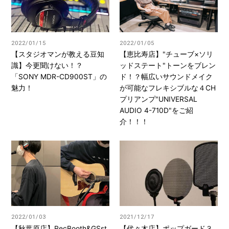
2022/01/15
2022/01/05
【スタジオマンが教える豆知
【恵比寿店】"チューブ×ソリ
識】今更聞けない！？
ッドステート"トーンをブレン
「SONY MDR-CD900ST」の
ド！？幅広いサウンドメイク
魅力！
が可能なフレキシブルな４CH
プリアンプ"UNIVERSAL
AUDIO 4-710D"をご紹
介！！！
2022/01/03
2021/12/17
【秋葉原店】RecBooth&GSst
【代々木店】ポップガード３