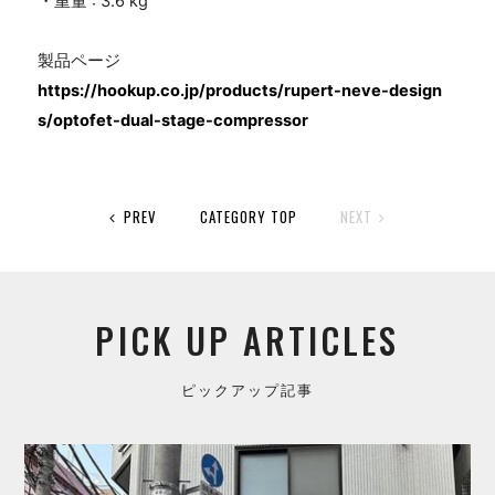
・重量
: 3.6 kg
製品ページ
https://hookup.co.jp/products/rupert-neve-design
s/optofet-dual-stage-compressor
PREV
CATEGORY TOP
NEXT
PICK UP ARTICLES
ピックアップ記事