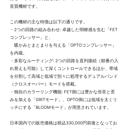
音質機材です。
この機材の主な特徴は以下の通りです。
・2つの回路の組み合わせ
:
卓越した明瞭感を生む「
FET
コンプレッサー」と、
暖かみとまとまりを与える「
OPTO
コンプレッサー」
を内蔵。
・多彩なルーティング
:
2つの回路を直列接続（順番の入
れ替えも可能）して深くコントロールできるほか、帯域
を分割して高域と低域で別々に処理するデュアルバンド
（クロスオーバー）モードを搭載。
・独自のカラーリング機能
:
FET側には豊かな倍音と歪
みを加える「
GRIT
モード」、
OPTO
側には低域を太くリ
ッチにする「
BLOOM
モード」が用意されています。
日本国内での販売価格は税込
330,000
円前後となってお