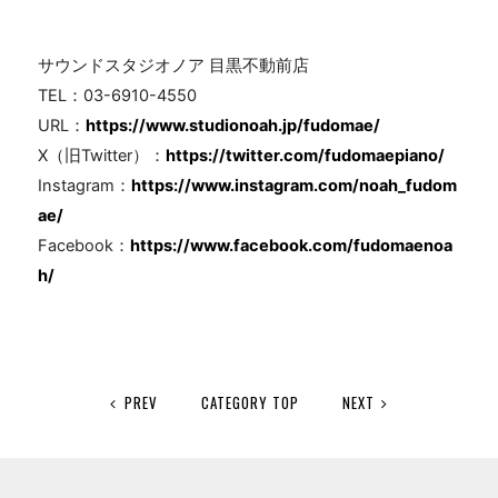
サウンドスタジオノア 目黒不動前店
TEL
：
03-6910-4550
URL
：
https://www.studionoah.jp/fudomae/
X（旧
Twitter
）：
https://twitter.com/fudomaepiano/
Instagram
：
https://www.instagram.com/noah_fudom
ae/
Facebook
：
https://www.facebook.com/fudomaenoa
h/
PREV
CATEGORY TOP
NEXT