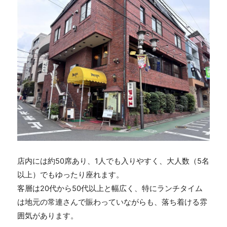
店内には約
50
席あり、
1
人でも入りやすく、大人数（
5
名
以上）でもゆったり座れます。
客層は
20
代から
50
代以上と幅広く、特にランチタイム
は地元の常連さんで賑わっていながらも、落ち着ける雰
囲気があります。