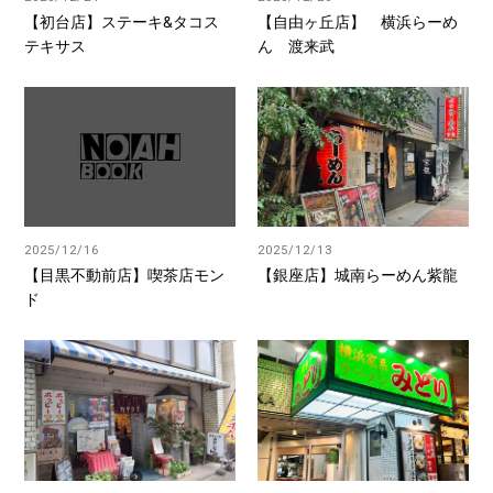
【初台店】ステーキ&タコス
【自由ヶ丘店】 横浜らーめ
テキサス
ん 渡来武
2025/12/16
2025/12/13
【目黒不動前店】喫茶店モン
【銀座店】城南らーめん紫龍
ド