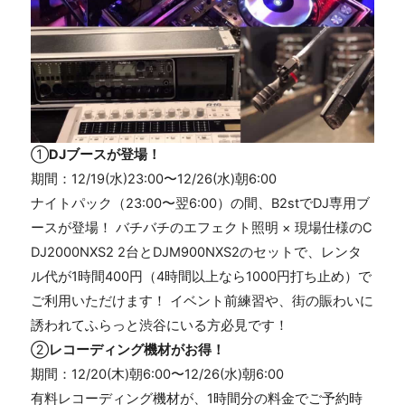
①
DJブースが登場！
期間：12/19(水)23:00〜12/26(水)朝6:00
ナイトパック（23:00〜翌6:00）の間、B2stでDJ専用ブ
ースが登場！ バチバチのエフェクト照明 × 現場仕様のC
DJ2000NXS2 2台とDJM900NXS2のセットで、レンタ
ル代が1時間400円（4時間以上なら1000円打ち止め）で
ご利用いただけます！ イベント前練習や、街の賑わいに
誘われてふらっと渋谷にいる方必見です！
②
レコーディング機材がお得！
期間：12/20(木)朝6:00〜12/26(水)朝6:00
有料レコーディング機材が、1時間分の料金でご予約時