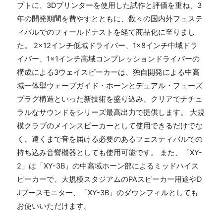
プトに、3Dプリンターを使用した試作と評価を重ね、3
年の開発期間を費やすとともに、数々の国内外フェステ
ィバルでのフィールドテストを経て商品化に至りまし
た。 2×12インチ低域ドライバー、1×8インチ中域ドラ
イバー、1×1インチ高域コンプレッションドライバーの
構成による3ウェイスピーカーは、独自開発による中高
域一体型ウェーブガイド・ホーンとデュアル・フェーズ
プラグ構造といった新技術を盛り込み、クリアでナチュ
ラルなサウンドをシリーズ最高出力で提供します。 大規
模クラブのメインスピーカーとして使用できるだけでな
く、遠くまで音を届ける必要のあるフェスティバルでの
持ち込み音響機器としても使用可能です。 また、「XY-
2」は「XY-3B」の中高域ホーン部によるミッドハイス
ピーカーで、大規模スタジアムのPAスピーカー用途やD
Jブースモニター、「XY-3B」のダウンフィルとしても
お使いいただけます。