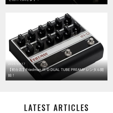
2024/05/17
【初台店】Friedman IR-D DUAL TUBE PREAMP レンタル開
始！
LATEST ARTICLES