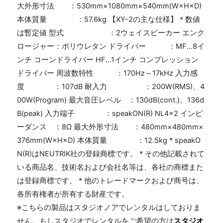
大外形寸法 ：530mm×1080mm×540mm(W×H×D)
本体質量 ：57.6kg 【XY-2の主な仕様】＊数値
は暫定値 型式 ：2ウェイスピーカー エンク
ロージャー：ポリウレタン ドライバー ：MF...8イ
ンチ コーンドライバー HF...1インチ コンプレッション
ドライバー 周波数特性 ：170Hz～17kHz 入力感
度 ：107dB 耐入力 ：200W(RMS)、4
00W(Program) 最大音圧レベル ：130dB(cont.)、136d
B(peak) 入力端子 ：speakON(R) NL4×2 インピ
ーダンス ：8Ω 最大外形寸法 ：480mm×480mm×
376mm(W×H×D) 本体質量 ：12.5kg * speakO
N(R)はNEUTRIK社の登録商標です。 * その他記載されて
いる商品名、技術名および会社名等は、各社の商標また
は登録商標です。 * 他のトレードマークおよび商号は、
各所有権者が所有する財産です。
※こちらの製品はスタジオノアでレンタルはしておりま
せん。もしスタジオでレンタルをご希望の方は
スタジオ