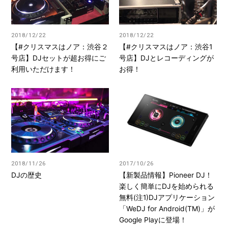
2018/12/22
2018/12/22
【#クリスマスはノア：渋谷２
【#クリスマスはノア：渋谷1
号店】DJセットが超お得にご
号店】DJとレコーディングが
利用いただけます！
お得！
2018/11/26
2017/10/26
DJの歴史
【新製品情報】Pioneer DJ！
楽しく簡単にDJを始められる
無料(注1)DJアプリケーション
「WeDJ for Android(TM)」が
Google Playに登場！