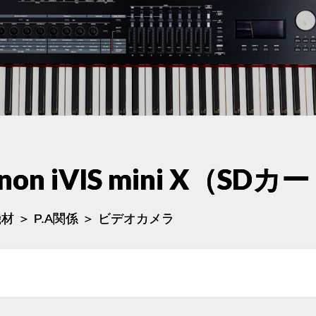
non iVIS mini X（S
材 ＞ P.A関係 ＞ ビデオカメラ