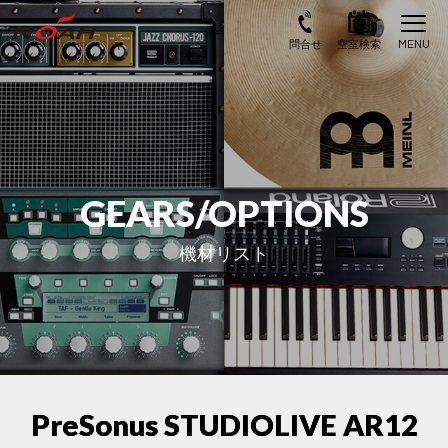
GEARS/OPTIONS
機材リスト
PreSonus STUDIOLIVE AR12