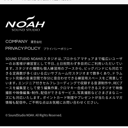
COMPANY
運営会社
PRIVACY POLICY
プライバシーポリシー
SOUND STUDIO NOAHのスタジオは、プロからアマチュアまで幅広いユーザ
ーのお客様が練習室として平日、土日祝問わず多目的にご利用いただいてい
ます。スタジオの種類も個人練習用のブースから、ビッグバンドにも対応で
きる定員数が多くはいる広いサブルーム付スタジオまで数多くあり、ドラム
セット完備の音楽空間で存分に音合わせできる練習用スペースをご用意して
います。エンジニア付きセルフレコーディングで収録する音源制作や、RECブ
ースを編集室として使う編集作業、クロマキー合成のできるスタジオで映像
撮影や映像編集・制作、配信ができるサービス、写真撮影などさまざまなニー
ズにも対応いたします。ポイントカード制度やプレゼントが当たるメルマガ
情報も配信中。ご不明な点はお気軽にお問い合わせください。
© SoundStudio NOAH. All Rights Reserved.