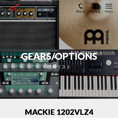
GEARS/OPTIONS
機材リスト
MACKIE 1202VLZ4