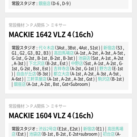
常設スタジオ :
銀座店
（D-6 , D-9 )
常設機材 ＞ P.A関係 ＞ ミキサー
MACKIE 1642 VLZ 4（16ch）
常設スタジオ :
代々木店
（3Ast , 3Bst , 4Ast , S1st )
|
新宿店
（S3 ,
G1 , G2 , G3 , B2 , B3 )
|
高田馬場店
（A-1st , A-2st , A-3st , A-5st ,
G-1st , G-2st , B-1st , B-2st , B-3st )
|
池袋店
（Sst , A-1st , A-2st
, A-3st )
|
下北沢店
（B-2st , Est )
|
中野店
（Sst , A-1st , A-2st , G-
1st , G-2st , Bst , Est )
|
吉祥寺店
（A-2st , G-1st )
|
野方店
（E-1st
)
|
自由が丘店
（B-3st )
|
都立大店
（A-1st , A-2st , A-3st , A-5st ,
A-6st )
|
三軒茶屋店
（A-1st , A-2st , A-3st , Gst )
|
駒沢店
（B-1st )
|
銀座店
（A-1st , A-2st , Bst , Gst+Subroom )
常設機材 ＞ P.A関係 ＞ ミキサー
MACKIE 1604 VLZ 4（16ch）
常設スタジオ :
渋谷2号店
（E1st , E2st )
|
新宿店
（E1 )
|
高田馬場
店
（Est )
|
池袋店
（B-1st , B-2st , E-2st+subroom )
|
初台店
（A-