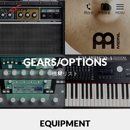
GEARS/OPTIONS
機材リスト
EQUIPMENT