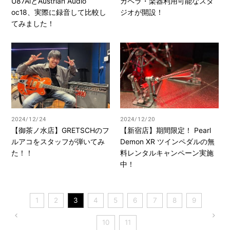
U87AiとAustrian Audio
カペラ・楽器利用可能なスタ
oc18、実際に録音して比較し
ジオが開設！
てみました！
2024/12/24
2024/12/20
【御茶ノ水店】GRETSCHのフ
【新宿店】期間限定！ Pearl
ルアコをスタッフが弾いてみ
Demon XR ツインペダルの無
た！！
料レンタルキャンペーン実施
中！
1
2
3
4
5
6
7
8
9
10
11