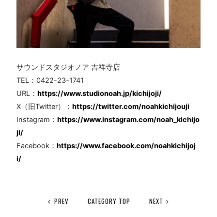
サウンドスタジオノア 吉祥寺店
TEL：
0422-23-1741
URL：
https://www.studionoah.jp/kichijoji/
X（旧
Twitter
）：
https://twitter.com/noahkichijouji
Instagram：
https://www.instagram.com/noah_kichijo
ji/
Facebook：
https://www.facebook.com/noahkichijoj
i/
PREV
CATEGORY TOP
NEXT