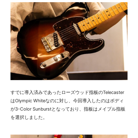
すでに導入済みであったローズウッド指板の
Telecaster
は
Olympic White
なのに対し、今回導入したのはボディ
が
3-Color Sunburst
となっており、指板はメイプル指板
を選択しました。