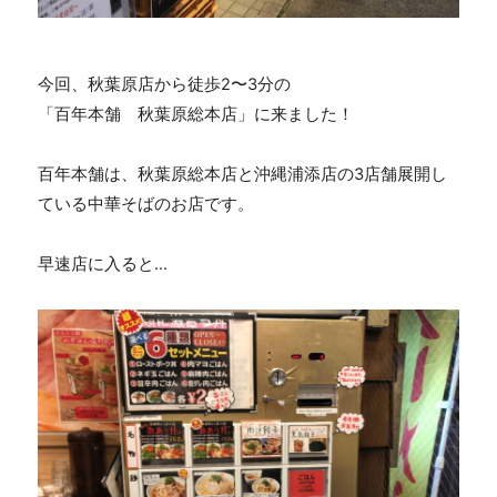
今回、秋葉原店から徒歩
2
〜
3
分の
「百年本舗 秋葉原総本店」に来ました！
百年本舗は、秋葉原総本店と沖縄浦添店の
3
店舗展開し
ている中華そばのお店です。
早速店に入ると...