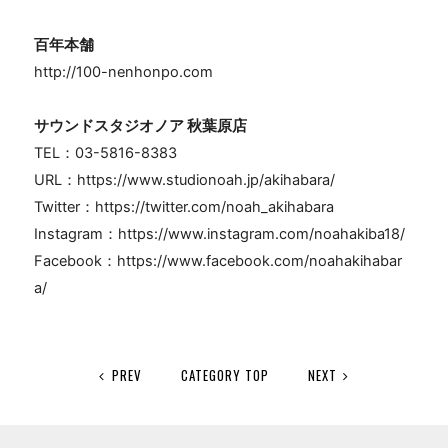
百年本舗
http://100-nenhonpo.com
サウンドスタジオノア 秋葉原店
TEL
：
03-5816-8383
URL
：
https://www.studionoah.jp/akihabara/
Twitter
：
https://twitter.com/noah_akihabara
Instagram
：
https://www.instagram.com/noahakiba18/
Facebook
：
https://www.facebook.com/noahakihabar
a/
PREV
CATEGORY TOP
NEXT