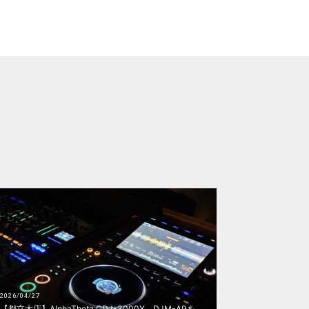
2026/04/27
【都立大店】AlphaTheta CDJ-3000X、DJM-A9を