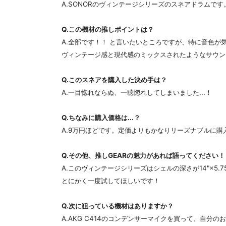
A.SONORのヴィンテージシリーズのスネアドラムです。
Q.この機材の推しポイントは？
A.全部です！！ と言いたいところですが、特に音色が
ヴィンテージ感と現代感のミックスされたようなサウン
Q.このスネアを購入した決め手は？
A.一目惚れならぬ、一聴惚れしてしまいました...！
Q.ちなみに購入価格は...？
A.9万円ほどです。定価よりもかなりリーズナブルに購
Q.その他、推しGEARの魅力があれば語ってください！
A.このヴィンテージシリーズはシェルの深さが14"×5
とにかく一度試してほしいです！
Q.次に狙っている機材はありますか？
A.AKG C414のコンデンサーマイクを買って、自分