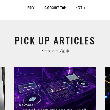
PREV
CATEGORY TOP
NEXT
PICK UP ARTICLES
ピックアップ記事
2026/04/27
【渋谷本店】DJbooth AlphaTheta CDJ-3000X導