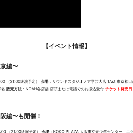
【イベント情報
】
c〜東京編〜
9:00 （21:00終演予定）
会場
：サウンドスタジオノア学芸大店 1Ast 東京都目黒区
00名
販売方法
：NOAH各店舗 店頭または電話でのお振込受付
チケット発売日
ic〜大阪編〜も開催！
9:00 （21:00終演予定）
会場
：KOKO PLAZA 大阪市立青少年センター エ