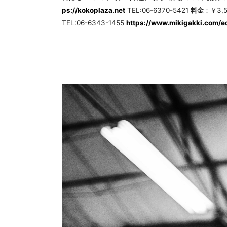
ps://kokoplaza.net
TEL:06-6370-5421
料金
：￥3,
TEL:06-6343-1455
https://www.mikigakki.com/