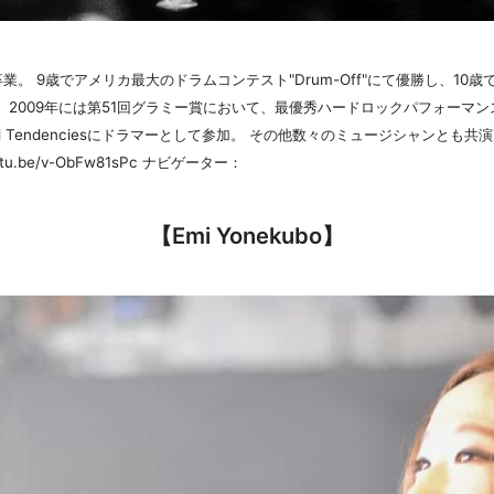
9歳でアメリカ最大のドラムコンテスト"Drum-Off"にて優勝し、10歳でZil
行い、2009年には第51回グラミー賞において、最優秀ハードロックパフォーマンス賞を
、Suicidal Tendenciesにドラマーとして参加。 その他数々のミュージシャン
tu.be/v-ObFw81sPc ナビゲーター：
【Emi Yonekubo】