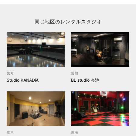
同じ地区のレンタルスタジオ
愛知
愛知
Studio KANADiA
BL studio 今池
岐阜
東海