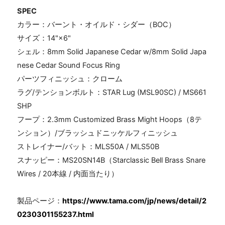
SPEC
カラー：バーント・オイルド・シダー（
BOC
）
サイズ：
14"
×
6"
シェル：
8mm Solid Japanese Cedar w/8mm Solid Japa
nese Cedar Sound Focus Ring
パーツフィニッシュ：クローム
ラグ
/
テンションボルト：
STAR Lug (MSL90SC) / MS661
SHP
フープ：
2.3mm Customized Brass Might Hoops
（
8
テ
ンション）
/
ブラッシュドニッケルフィニッシュ
ストレイナー
/
バット：
MLS50A / MLS50B
スナッピー：
MS20SN14B
（
Starclassic Bell Brass Snare
Wires / 20
本線
/
内面当たり）
製品ページ：
https://www.tama.com/jp/news/detail/2
0230301155237.html