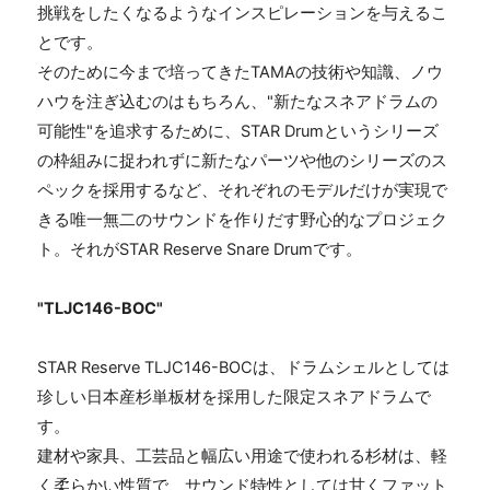
挑戦をしたくなるようなインスピレーションを与えるこ
とです。
そのために今まで培ってきた
TAMA
の技術や知識、ノウ
ハウを注ぎ込むのはもちろん、"新たなスネアドラムの
可能性"を追求するために、
STAR Drum
というシリーズ
の枠組みに捉われずに新たなパーツや他のシリーズのス
ペックを採用するなど、それぞれのモデルだけが実現で
きる唯一無二のサウンドを作りだす野心的なプロジェク
ト。それが
STAR Reserve Snare Drum
です。
"
TLJC146-BOC
"
STAR Reserve TLJC146-BOC
は、ドラムシェルとしては
珍しい日本産杉単板材を採用した限定スネアドラムで
す。
建材や家具、工芸品と幅広い用途で使われる杉材は、軽
く柔らかい性質で、サウンド特性としては甘くファット