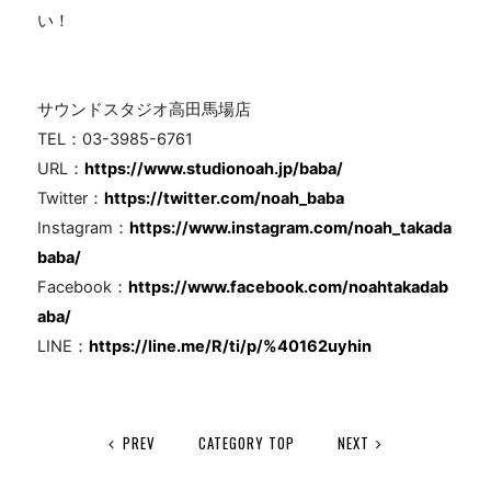
い！
サウンドスタジオ高田馬場店
TEL：03-3985-6761
URL：
https://www.studionoah.jp/baba/
Twitter：
https://twitter.com/noah_baba
Instagram：
https://www.instagram.com/noah_takada
baba/
Facebook：
https://www.facebook.com/noahtakadab
aba/
LINE：
https://line.me/R/ti/p/%40162uyhin
PREV
CATEGORY TOP
NEXT