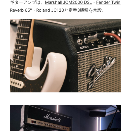
ギターアンプは、
Marshall JCM2000 DSL
・
Fender Twin
Reverb 65"
・
Roland JC120
と定番3機種を常設。