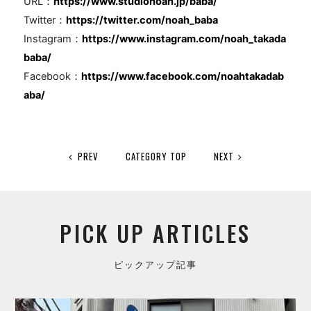
URL：
https://www.studionoah.jp/baba/
Twitter：
https://twitter.com/noah_baba
Instagram：
https://www.instagram.com/noah_takada
baba/
Facebook：
https://www.facebook.com/noahtakadab
aba/
PREV
CATEGORY TOP
NEXT
PICK UP ARTICLES
ピックアップ記事