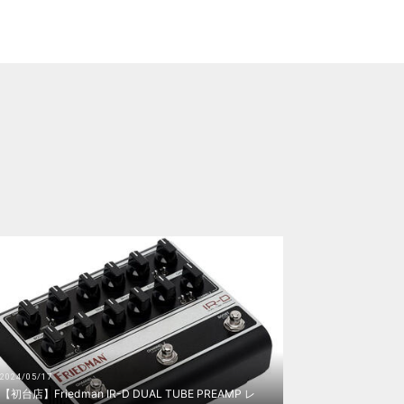
2024/05/17
【初台店】Friedman IR-D DUAL TUBE PREAMP レ