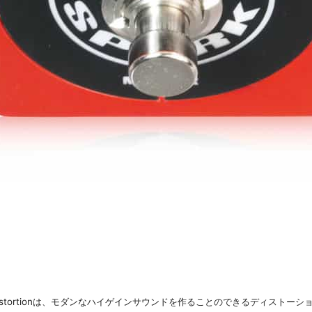
rk Distortionは、モダンなハイゲインサウンドを作ることのできるディスト