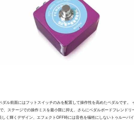
を使用し、ペダル前面にはフットスイッチのみを配置して操作性を高めたペダルです
で、ステージでの操作ミスを最小限に抑え、さらにペダルボードフレンドリー
美しく輝くデザイン、エフェクトOFF時には音色を犠牲にしないトゥルーバ