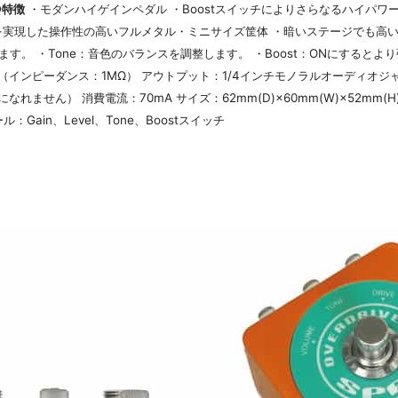
●特徴
・モダンハイゲインペダル ・Boostスイッチによりさらなるハイパワ
を実現した操作性の高いフルメタル・ミニサイズ筐体 ・暗いステージでも高い
します。 ・Tone：音色のバランスを調整します。 ・Boost：ONにする
（インピーダンス：1MΩ） アウトプット：1/4インチモノラルオーディオジ
ません） 消費電流：70mA サイズ：62mm(D)×60mm(W)×52mm(H
Gain、Level、Tone、Boostスイッチ