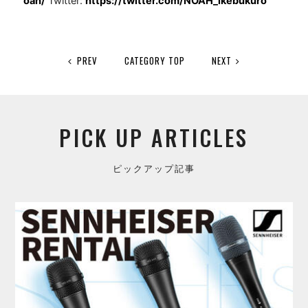
oah/
Twitter:
https://twitter.com/NOAH_ikebukuro
PREV
CATEGORY TOP
NEXT
PICK UP ARTICLES
ピックアップ記事