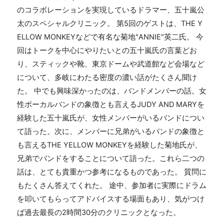
のコラボレーションを実現しているドラマー、五十嵐公
太のスペシャルクリニック。 第5回のゲストは、THE Y
ELLOW MONKEYなどで有名な菊地"ANNIE"英二氏。 今
回はトークを中心にやりたいとの五十嵐氏の言葉どお
り、スティックや靴、東京ドームや武道館など会場など
について、多岐にわたる密度の濃い話がたくさん聞け
た。 中でも興味深かったのは、バンドメンバーの話。女
性ボーカルバンドの象徴とも言えるJUDY AND MARYを
経験した五十嵐氏が、女性メンバーがいるバンドについ
て語った。次に、メンバーに兄弟がいるバンドの象徴と
も言えるTHE YELLOW MONKEYを経験した菊地氏が、
兄弟でバンドをすることについて語った。これら二つの
話は、とても貴重かつ参考になるものであった。 質問に
もたくさん答えてくれた。 途中、参加者に実際にドラム
を叩いてもらってアドバイスする場面もあり、気がつけ
ば過去最長の2時間30分のクリニックとなった。