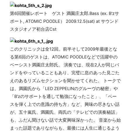
第6回開催レポート ゲスト 満園庄太郎.Bass (ex. B'zサ
ポート, ATOMIC POODLE） 2009.12.5(sat) at サウンド
スタジオノア初台店Cst
このクリニックは全12回。前半そして2009年最後とな
る第6回のゲストは、ATOMIC POODLEなどで活躍中の
ベーシスト満園庄太郎氏。 演奏では、現在2人が同じバ
ンドをやっていることもあり、完璧に息のあった見ごた
えのあるリズムセクションを聞かせてくれた。 トークで
は、満園氏から「LED ZEPPELINのグルーヴの秘密」や
「B'zのサポートを通して勉強になったこと」、「ベー
スを弾く上での意識の持ち方」など、興味の尽きない話
が。五十嵐氏、満園氏、両氏の「テレビでの演奏秘話」
も、ふだん聞けない話で大変興味深かった。 音楽から始
まった話題でありながらも、最後には人生に通じるよう