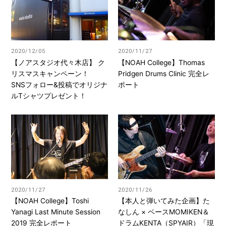
2020/12/05
2020/11/27
【ノアスタジオ代々木店】 ク
【NOAH College】Thomas
リスマスキャンペーン！
Pridgen Drums Clinic 完全レ
SNSフォロー&投稿でオリジナ
ポート
ルTシャツプレゼント！
2020/11/27
2020/11/26
【NOAH College】Toshi
【本人と弾いてみた企画】た
Yanagi Last Minute Session
なしん × ベースMOMIKEN＆
2019 完全レポート
ドラムKENTA（SPYAIR）「現