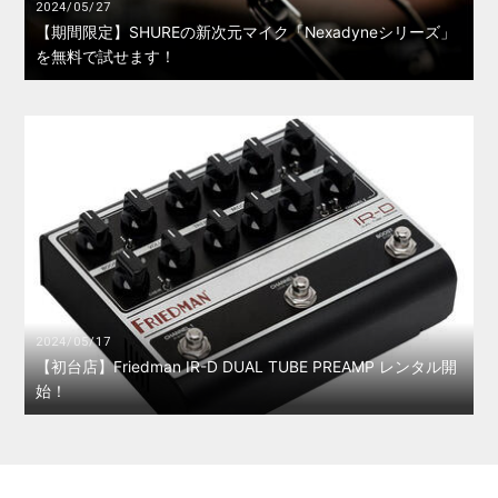
2024/05/27
【期間限定】SHUREの新次元マイク「Nexadyneシリーズ」
を無料で試せます！
2024/05/17
【初台店】Friedman IR-D DUAL TUBE PREAMP レンタル開
始！