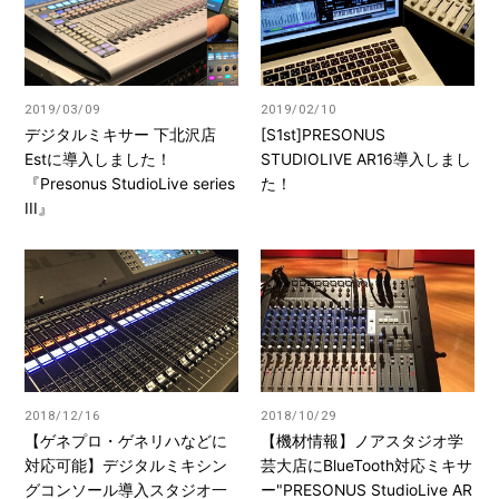
2019/03/09
2019/02/10
デジタルミキサー 下北沢店
[S1st]PRESONUS
Estに導入しました！
STUDIOLIVE AR16導入しまし
『Presonus StudioLive series
た！
III』
2018/12/16
2018/10/29
【ゲネプロ・ゲネリハなどに
【機材情報】ノアスタジオ学
対応可能】デジタルミキシン
芸大店にBlueTooth対応ミキサ
グコンソール導入スタジオ一
ー"PRESONUS StudioLive AR