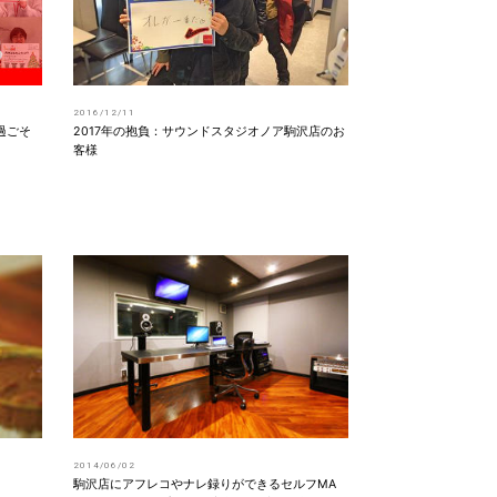
2016/12/11
過ごそ
2017年の抱負：サウンドスタジオノア駒沢店のお
客様
2014/06/02
駒沢店にアフレコやナレ録りができるセルフMA