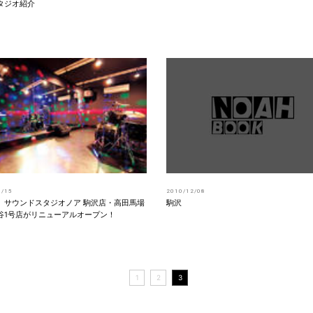
タジオ紹介
1/15
2010/12/08
】サウンドスタジオノア 駒沢店・高田馬場
駒沢
谷1号店がリニューアルオープン！
1
2
3