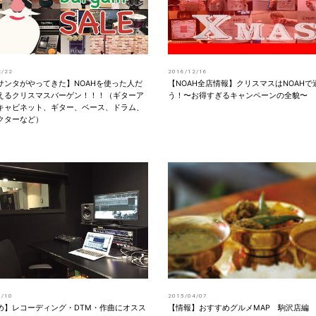
2/22
2016/12/16
サンタがやってきた】NOAHを使った人だ
【NOAH全店情報】クリスマスはNOAHで
えるクリスマスバーゲン！！！（ギターア
う！〜お得すぎるキャンペーンの全貌〜
キャビネット、ギター、ベース、ドラム、
クターなど）
0/10
2015/04/07
め】レコーディング・DTM・作曲にオスス
【情報】おすすめグルメMAP 駒沢店編