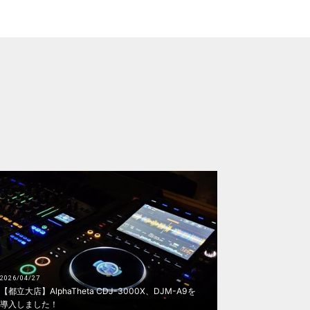
2026/04/27
【都立大店】AlphaTheta CDJ-3000X、DJM-A9を
導入しました！