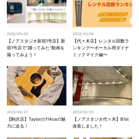
2022/03/04
2022/03/04
【ノアスタジオ新宿1号店】新
【代々木店】レンタル回数ラ
宿1号店で"踊ってみた"動画を
ンキング〜ボーカル用ダイナ
撮ってみよう！
ミックマイク編〜
2022/02/27
2022/02/25
【駒沢店】Taylorの114ceの魅
【ノアスタジオ代々木】B1st
力に迫る！
改装しました！