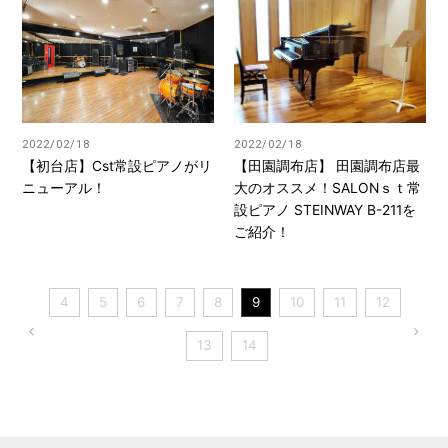
2022/02/18
2022/02/18
【初台店】Cst常設ピアノがリ
【田園調布店】 田園調布店最
ニューアル！
大のオススメ！SALONｓｔ常
設ピアノ STEINWAY B-211を
ご紹介！
4
5
6
7
8
9
10
11
12
13
14