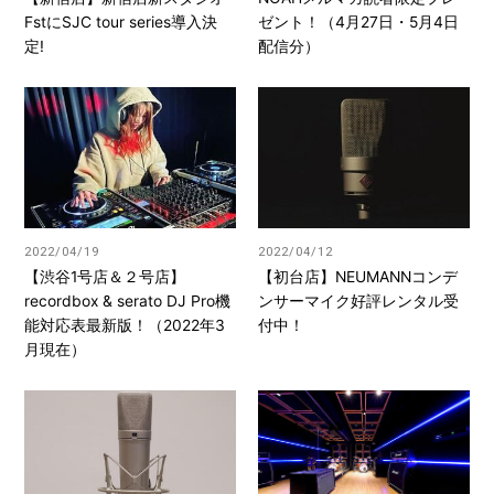
FstにSJC tour series導入決
ゼント！（4月27日・5月4日
定!
配信分）
2022/04/19
2022/04/12
【渋谷1号店＆２号店】
【初台店】NEUMANNコンデ
recordbox & serato DJ Pro機
ンサーマイク好評レンタル受
能対応表最新版！（2022年3
付中！
月現在）