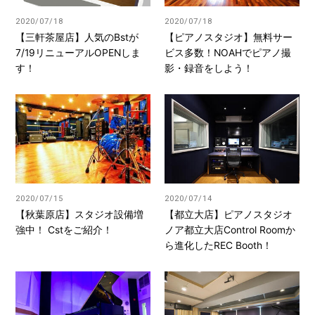
2020/07/18
2020/07/18
【三軒茶屋店】人気のBstが
【ピアノスタジオ】無料サー
7/19リニューアルOPENしま
ビス多数！NOAHでピアノ撮
す！
影・録音をしよう！
2020/07/15
2020/07/14
【秋葉原店】スタジオ設備増
【都立大店】ピアノスタジオ
強中！ Cstをご紹介！
ノア都立大店Control Roomか
ら進化したREC Booth！