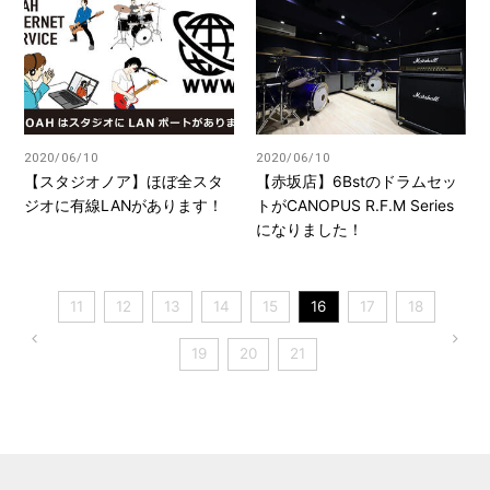
2020/06/10
2020/06/10
【スタジオノア】ほぼ全スタ
【赤坂店】6Bstのドラムセッ
ジオに有線LANがあります！
トがCANOPUS R.F.M Series
になりました！
11
12
13
14
15
16
17
18
19
20
21