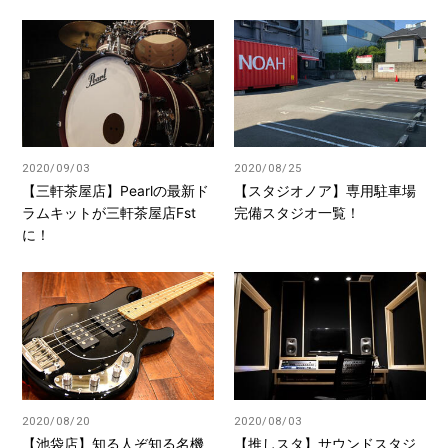
2020/09/03
2020/08/25
【三軒茶屋店】Pearlの最新ド
【スタジオノア】専用駐車場
ラムキットが三軒茶屋店Fst
完備スタジオ一覧！
に！
2020/08/20
2020/08/03
【池袋店】知る人ぞ知る名機
【推しスタ】サウンドスタジ