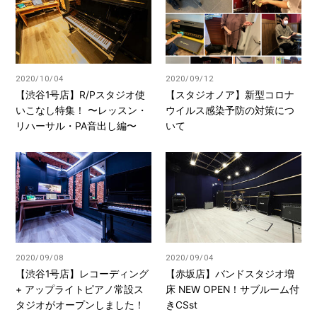
2020/10/04
2020/09/12
【渋谷1号店】R/Pスタジオ使
【スタジオノア】新型コロナ
いこなし特集！ 〜レッスン・
ウイルス感染予防の対策につ
リハーサル・PA音出し編〜
いて
2020/09/08
2020/09/04
【渋谷1号店】レコーディング
【赤坂店】バンドスタジオ増
+ アップライトピアノ常設ス
床 NEW OPEN！サブルーム付
タジオがオープンしました！
きCSst